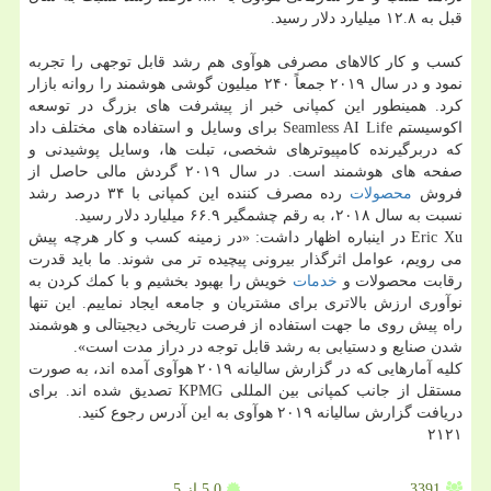
قبل به ۱۲.۸ میلیارد دلار رسید.
كسب و كار كالاهای مصرفی هوآوی هم رشد قابل توجهی را تجربه
نمود و در سال ۲۰۱۹ جمعاً ۲۴۰ میلیون گوشی هوشمند را روانه بازار
كرد. همینطور این كمپانی خبر از پیشرفت های بزرگ در توسعه
اكوسیستم Seamless AI Life برای وسایل و استفاده های مختلف داد
كه دربرگیرنده كامپیوترهای شخصی، تبلت ها، وسایل پوشیدنی و
صفحه های هوشمند است. در سال ۲۰۱۹ گردش مالی حاصل از
فروش
محصولات
رده مصرف كننده این كمپانی با ۳۴ درصد رشد
نسبت به سال ۲۰۱۸، به رقم چشمگیر ۶۶.۹ میلیارد دلار رسید.
Eric Xu در اینباره اظهار داشت: «در زمینه كسب و كار هرچه پیش
می رویم، عوامل اثرگذار بیرونی پیچیده تر می شوند. ما باید قدرت
رقابت محصولات و
خدمات
خویش را بهبود بخشیم و با كمك كردن به
نوآوری ارزش بالاتری برای مشتریان و جامعه ایجاد نماییم. این تنها
راه پیش روی ما جهت استفاده از فرصت تاریخی دیجیتالی و هوشمند
شدن صنایع و دستیابی به رشد قابل توجه در دراز مدت است».
كلیه آمارهایی كه در گزارش سالیانه ۲۰۱۹ هوآوی آمده اند، به صورت
مستقل از جانب كمپانی بین المللی KPMG تصدیق شده اند. برای
دریافت گزارش سالیانه ۲۰۱۹ هوآوی به این آدرس رجوع كنید.
۲۱۲۱
3391
5.0
از 5