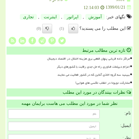
1399/01/21
12:14:03
تگهای خبر:
آموزش
,
اپراتور
,
اینترنت
,
تجاری
این مطلب را می پسندید؟
(0)
(1)
تازه ترین مطالب مرتبط
مراکز داده قربانی پنهان قطعی برق هزینه اختلال در اقتصاد دیجیتال
اعزام دیپلمات فناوری راه حل جدی رقابت با کشورهای دیگر
ببینید سه گروه اخاذی آنلاین که در کشور فعالیت می نمایند
مشارکت تویوتا در انقلاب تاکسی های هوایی!
نظرات بینندگان در مورد این مطلب
نظر شما در مورد این مطلب می هاست برایمان مهمه
نام:
ایمیل:
نظر: