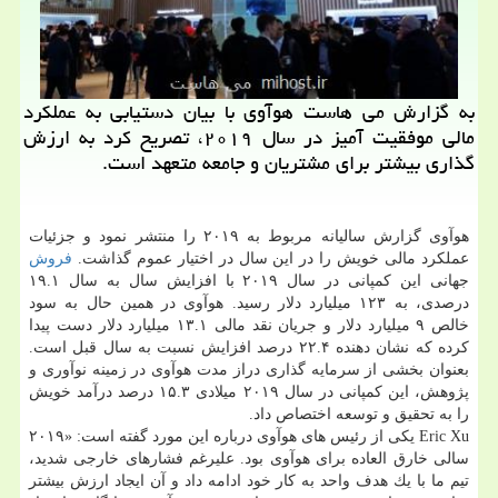
به گزارش می هاست هوآوی با بیان دستیابی به عملكرد
مالی موفقیت آمیز در سال ۲۰۱۹، تصریح كرد به ارزش
گذاری بیشتر برای مشتریان و جامعه متعهد است.
هوآوی گزارش سالیانه مربوط به ۲۰۱۹ را منتشر نمود و جزئیات
عملكرد مالی خویش را در این سال در اختیار عموم گذاشت.
فروش
جهانی این كمپانی در سال ۲۰۱۹ با افزایش سال به سال ۱۹.۱
درصدی، به ۱۲۳ میلیارد دلار رسید. هوآوی در همین حال به سود
خالص ۹ میلیارد دلار و جریان نقد مالی ۱۳.۱ میلیارد دلار دست پیدا
كرده كه نشان دهنده ۲۲.۴ درصد افزایش نسبت به سال قبل است.
بعنوان بخشی از سرمایه گذاری دراز مدت هوآوی در زمینه نوآوری و
پژوهش، این كمپانی در سال ۲۰۱۹ میلادی ۱۵.۳ درصد درآمد خویش
را به تحقیق و توسعه اختصاص داد.
Eric Xu یكی از رئیس های هوآوی درباره این مورد گفته است: «۲۰۱۹
سالی خارق العاده برای هوآوی بود. علیرغم فشارهای خارجی شدید،
تیم ما با یك هدف واحد به كار خود ادامه داد و آن ایجاد ارزش بیشتر