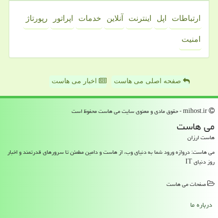
ارتباطات
اپل
اینترنت
آنلاین
خدمات
اپراتور
رپورتاژ
امنیت
صفحه اصلی می هاست
اخبار می هاست
mihost.ir - حقوق مادی و معنوی سایت می هاست محفوظ است
می هاست
هاست ارزان
می هاست: دروازه ورود شما به دنیای وب، از هاست و دامین مطمئن تا سرورهای قدرتمند و اخبار
روز دنیای IT
صفحات می هاست
درباره ما