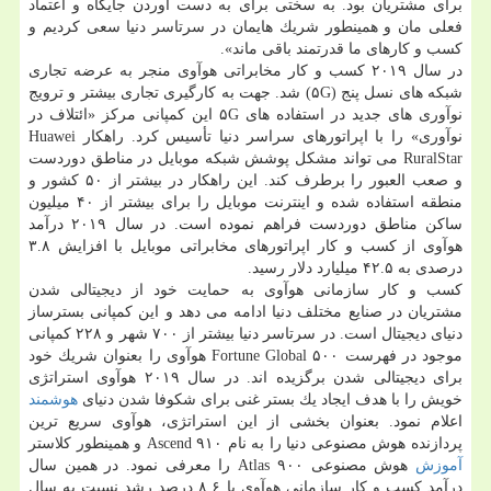
برای مشتریان بود. به سختی برای به دست آوردن جایگاه و اعتماد
فعلی مان و همینطور شریك هایمان در سرتاسر دنیا سعی كردیم و
كسب و كارهای ما قدرتمند باقی ماند».
در سال ۲۰۱۹ كسب و كار مخابراتی هوآوی منجر به عرضه تجاری
شبكه های نسل پنج (۵G) شد. جهت به كارگیری تجاری بیشتر و ترویج
نوآوری های جدید در استفاده های ۵G این كمپانی مركز «ائتلاف در
نوآوری» را با اپراتورهای سراسر دنیا تأسیس كرد. راهكار Huawei
RuralStar می تواند مشكل پوشش شبكه موبایل در مناطق دوردست
و صعب العبور را برطرف كند. این راهكار در بیشتر از ۵۰ كشور و
منطقه استفاده شده و اینترنت موبایل را برای بیشتر از ۴۰ میلیون
ساكن مناطق دوردست فراهم نموده است. در سال ۲۰۱۹ درآمد
هوآوی از كسب و كار اپراتورهای مخابراتی موبایل با افزایش ۳.۸
درصدی به ۴۲.۵ میلیارد دلار رسید.
كسب و كار سازمانی هوآوی به حمایت خود از دیجیتالی شدن
مشتریان در صنایع مختلف دنیا ادامه می دهد و این كمپانی بسترساز
دنیای دیجیتال است. در سرتاسر دنیا بیشتر از ۷۰۰ شهر و ۲۲۸ كمپانی
موجود در فهرست Fortune Global ۵۰۰ هوآوی را بعنوان شریك خود
برای دیجیتالی شدن برگزیده اند. در سال ۲۰۱۹ هوآوی استراتژی
خویش را با هدف ایجاد یك بستر غنی برای شكوفا شدن دنیای
هوشمند
اعلام نمود. بعنوان بخشی از این استراتژی، هوآوی سریع ترین
پردازنده هوش مصنوعی دنیا را به نام Ascend ۹۱۰ و همینطور كلاستر
آموزش
هوش مصنوعی Atlas ۹۰۰ را معرفی نمود. در همین سال
درآمد كسب و كار سازمانی هوآوی با ۸.۶ درصد رشد نسبت به سال