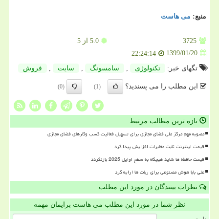
منبع:
می هاست
3725
5.0
از 5
1399/01/20
22:24:14
تگهای خبر:
تكنولوژی
,
سامسونگ
,
سایت
,
فروش
این مطلب را می پسندید؟
(0)
(1)
تازه ترین مطالب مرتبط
مصوبه مهم مرکز ملی فضای مجازی برای تسهیل فعالیت کسب وکارهای فضای مجازی
قیمت اینترنت ثابت مخابرات افزایش پیدا کرد
قیمت حافظه ها شاید هیچگاه به سطح اوایل 2025 بازنگردد
علی بابا هوش مصنوعی برای ربات ها ارایه کرد
نظرات بینندگان در مورد این مطلب
نظر شما در مورد این مطلب می هاست برایمان مهمه