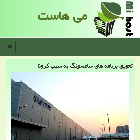
می هاست
منو
تعویق برنامه های سامسونگ به سبب كرونا