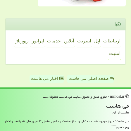
تگها
ارتباطات
اپل
اینترنت
آنلاین
خدمات
اپراتور
رپورتاژ
امنیت
صفحه اصلی می هاست
اخبار می هاست
mihost.ir - حقوق مادی و معنوی سایت می هاست محفوظ است
می هاست
هاست ارزان
می هاست: دروازه ورود شما به دنیای وب، از هاست و دامین مطمئن تا سرورهای قدرتمند و اخبار
روز دنیای IT