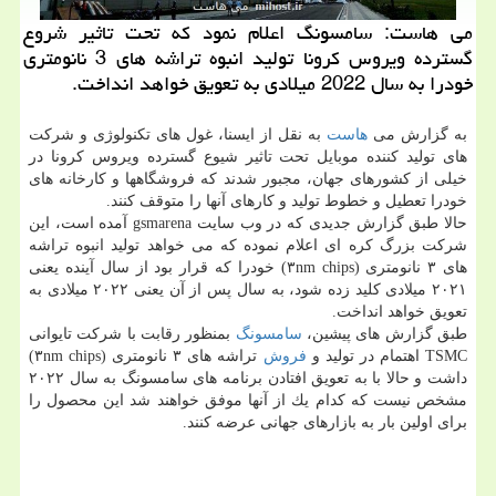
می هاست: سامسونگ اعلام نمود كه تحت تاثیر شروع
گسترده ویروس كرونا تولید انبوه تراشه های 3 نانومتری
خودرا به سال 2022 میلادی به تعویق خواهد انداخت.
به گزارش می
هاست
به نقل از ایسنا، غول های تكنولوژی و شركت
های تولید كننده موبایل تحت تاثیر شیوع گسترده ویروس كرونا در
خیلی از كشورهای جهان، مجبور شدند كه فروشگاهها و كارخانه های
خودرا تعطیل و خطوط تولید و كارهای آنها را متوقف كنند.
حالا طبق گزارش جدیدی كه در وب سایت gsmarena آمده است، این
شركت بزرگ كره ای اعلام نموده كه می خواهد تولید انبوه تراشه
های ۳ نانومتری (۳nm chips) خودرا كه قرار بود از سال آینده یعنی
۲۰۲۱ میلادی كلید زده شود، به سال پس از آن یعنی ۲۰۲۲ میلادی به
تعویق خواهد انداخت.
طبق گزارش های پیشین،
سامسونگ
بمنظور رقابت با شركت تایوانی
TSMC اهتمام در تولید و
فروش
تراشه های ۳ نانومتری (۳nm chips)
داشت و حالا با به تعویق افتادن برنامه های سامسونگ به سال ۲۰۲۲
مشخص نیست كه كدام یك از آنها موفق خواهند شد این محصول را
برای اولین بار به بازارهای جهانی عرضه كنند.