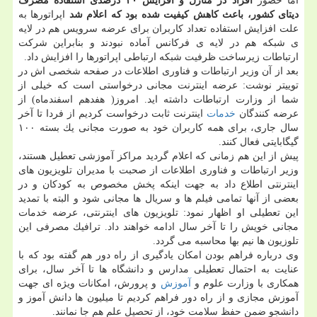
اما حضور
افراد در منازل و افزایش ۴۰ درصدی استفاده مصرف
دیتای كشور، باعث كاهش كیفیت شده بود كه اعلام شد
اپراتورها به
علت افزایش استفاده تعداد كاربران برای عرضه سرویس هم در لایه
ی شبكه هم در لایه ی فركانس آماده نبودند و بنابراین شركت
ارتباطات زیرساخت ظرفیت شبكه ارتباطی اپراتورها را افزایش داد.
بعد از آن وزیر ارتباطات و فناوری اطلاعات در صفحه شخصی اش در
توییتر نوشت: عرضه اینترنت مجانی درخواستی است كه خیلی از
شما از وزارت ارتباطات داشته اید. امروز( هفدهم اسفندماه) از
عرضه كنندگان
خدمات
اینترنت ثابت درخواست كردیم از فردا تا آخر
سال جاری، برای همه كاربران خود به صورت مجانی یك بسته ۱۰۰
گیگابایتی فعال كنند.
پیش از این هم زمانی كه اعلام گردید مراكز آموزشی تعطیل هستند،
وزیر ارتباطات و فناوری اطلاعات از صحبت با مدیران تلویزیون های
اینترنتی اطلاع داد به جهت اینكه پخش مخصوص به كودكان و در
بعضی از آنها تمامی فیلم ها و سریال ها مجانی شود و البته با تمدید
این تعطیلی او اظهار نمود: تلویزیون های اینترنتی، عرضه خدمات
مجانی خویش را تا آخر سال ادامه خواهند داد. ترافیك مصرفی این
تلوزیون ها نیم بها محاسبه می گردد.
وی درباره فراهم بودن امكان یادگیری از راه دور هم گفته بود كه با
عنایت به احتمال تعطیلی مدارس و دانشگاه ها تا آخر سال، برای
همكاری با وزارت علوم و
آموزش
و پرورش، امكانات ویژه ای جهت
آموزش مجازی و از راه دور فراهم كردیم تا میلیون ها دانش آموز و
دانشجو ضمن حفظ سلامت خود، از تحصیل علم هم جا نمانند.