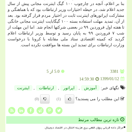
بنا بر اعلام، آنچه در چارچوب ۱۰۰ گیگ اینترنت مجانی پیش از سال
جدید اعلام شد، در حیطه اختیارات وزیر ارتباطات بود كه با هماهنگی و
مشاركت اپراتورهای اینترنت ثابت در اختیار مردم قرار گرفته بود. بعد
از آن، تمدید مهلت استفاده بسته ۱۰۰ گیگابایت اینترنت مجانی خانگی
تا هفته اول فروردین ۹۹ در بعضی شركتها انجام شد. اما این مهلت از
شب ۷ فروردین ۹۹ به پایان رسید و توسط وزیر ارتباطات اعلام
گردید كه كمیته اقتصادی ستاد ملی مقابله با كرونا با درخواست
وزارت ارتباطات برای تمدید این بسته ها موافقت نكرده است.
3381
5.0
از 5
1399/01/12
14:59:30
تگهای خبر:
آموزش
,
اپراتور
,
ارتباطات
,
اینترنت
این مطلب را می پسندید؟
(0)
(1)
تازه ترین مطالب مرتبط
مراکز داده قربانی پنهان قطعی برق هزینه اختلال در اقتصاد دیجیتال