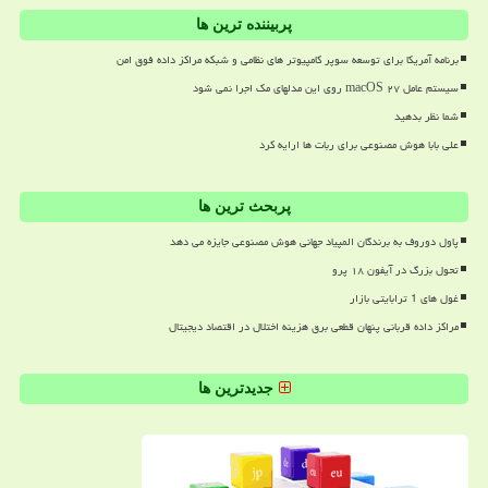
پربیننده ترین ها
برنامه آمریکا برای توسعه سوپر کامپیوتر های نظامی و شبکه مراکز داده فوق امن
سیستم عامل macOS ۲۷ روی این مدلهای مک اجرا نمی شود
شما نظر بدهید
علی بابا هوش مصنوعی برای ربات ها ارایه کرد
پربحث ترین ها
پاول دوروف به برندگان المپیاد جهانی هوش مصنوعی جایزه می دهد
تحول بزرگ در آیفون ۱۸ پرو
غول های 1 ترابایتی بازار
مراکز داده قربانی پنهان قطعی برق هزینه اختلال در اقتصاد دیجیتال
جدیدترین ها