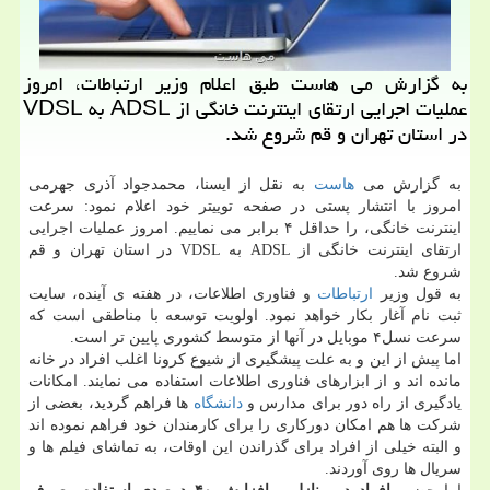
به گزارش می هاست طبق اعلام وزیر ارتباطات، امروز
عملیات اجرایی ارتقای اینترنت خانگی از ADSL به VDSL
در استان تهران و قم شروع شد.
به گزارش می
هاست
به نقل از ایسنا، محمدجواد آذری جهرمی
امروز با انتشار پستی در صفحه توییتر خود اعلام نمود: سرعت
اینترنت خانگی، را حداقل ۴ برابر می نماییم. امروز عملیات اجرایی
ارتقای اینترنت خانگی از ADSL به VDSL در استان تهران و قم
شروع شد.
به قول وزیر
ارتباطات
و فناوری اطلاعات، در هفته ی آینده، سایت
ثبت نام آغار بكار خواهد نمود. اولویت توسعه با مناطقی است كه
سرعت نسل۴ موبایل در آنها از متوسط كشوری پایین تر است.
اما پیش از این و به علت پیشگیری از شیوع كرونا اغلب افراد در خانه
مانده اند و از ابزارهای فناوری اطلاعات استفاده می نمایند. امكانات
یادگیری از راه دور برای مدارس و
دانشگاه
ها فراهم گردید، بعضی از
شركت ها هم امكان دوركاری را برای كارمندان خود فراهم نموده اند
و البته خیلی از افراد برای گذراندن این اوقات، به تماشای فیلم ها و
سریال ها روی آوردند.