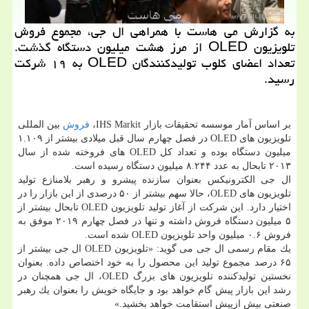
به گزارش می هاست با همراهی ال جی، مجموع فروش
تلویزیون OLED از مرز هشت میلیون دستگاه گذشت.
تعداد اعضای كلوب تولیدكنندگان OLED به ۱۹ شركت
رسید.
بر اساس آمار موسسه تحقیقات بازار IHS Markit،
فروش
بین المللی
تلویزیون های OLED در فصل چهارم سال قبل میلادی بیشتر از ۱.۱۰۹
میلیون دستگاه بوده و تعداد كل OLED های فروخته شده از سال
۲۰۱۳ تابحال به عدد ۸.۲۴۴ میلیون دستگاه رسیده است.
ال جی الكترونیكس بعنوان سازنده پیشرو و رهبر بلامنازع تولید
تلویزیون های OLED، حالا سهم بیشتر از ۵۰ درصدی از این بازار را در
اختیار دارد. این شركت از آغاز تولید تلویزیون OLED تابحال بیشتر از
۵ میلیون دستگاه فروش داشته و تنها در فصل چهارم ۲۰۱۹ موفق به
فروش ۰.۶ میلیون واحد تلویزیون OLED شده است.
یك مقام رسمی ال جی می گوید: «تلویزیون OLED ال جی بیشتر از
۶۵ درصد مجموع تولید این محصول را به خود اختصاص داده. بعنوان
نخستین تولیدكننده تلویزیون های بزرگ OLED، ال جی همچنان در
رشد این بازار پیش گام خواهد بود و جایگاه خویش را بعنوان یك رهبر
صنعتی بیش ازپیش استقامت خواهد بخشید.»