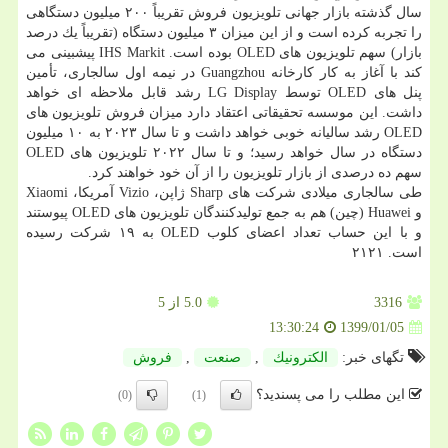
سال گذشته بازار جهانی تلویزیون فروش تقریباً ۲۰۰ میلیون دستگاهی
را تجربه كرده است و از این میزان ۳ میلیون دستگاه (تقریباً یك درصد
بازار) سهم تلویزیون های OLED بوده است. IHS Markit پیشبینی می
كند با آغاز به كار كارخانه Guangzhou در نیمه اول سالجاری، تأمین
پنل های OLED توسط LG Display رشد قابل ملاحظه ای خواهد
داشت. این موسسه تحقیقاتی اعتقاد دارد میزان فروش تلویزیون های
OLED رشد سالیانه خوبی خواهد داشت و تا سال ۲۰۲۳ به ۱۰ میلیون
دستگاه در سال خواهد رسید؛ و تا سال ۲۰۲۲ تلویزیون های OLED
سهم ده درصدی از بازار تلویزیون را از آن خود خواهند كرد.
طی سالجاری میلادی شركت های Sharp ژاپن، Vizio آمریكا، Xiaomi
و Huawei (چین) هم به جمع تولیدكنندگان تلویزیون های OLED پیوستند
و با این حساب تعداد اعضای كلوب OLED به ۱۹ شركت رسیده
است. ۲۱۲۱
3316
5.0
از 5
1399/01/05
13:30:24
تگهای خبر:
الكترونیك
,
صنعت
,
فروش
این مطلب را می پسندید؟
(0)
(1)