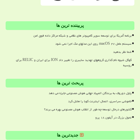
پربیننده ترین ها
برنامه آمریکا برای توسعه سوپر کامپیوتر های نظامی و شبکه مراکز داده فوق امن
سیستم عامل macOS ۲۷ روی این مدلهای مک اجرا نمی شود
شما نظر بدهید
گوگل شیوه نام گذاری گروههای تهدید سایبری را تغییر داد ION برای ایران و RELIC برای
روسیه
پربحث ترین ها
پاول دوروف به برندگان المپیاد جهانی هوش مصنوعی جایزه می دهد
خاموشی سراسری، اتصال اینترنت کوبا را مختل کرد
کشورهای درحال توسعه چه طور از انقلاب هوش مصنوعی بهره می برند؟
تحول بزرگ در آیفون ۱۸ پرو
جدیدترین ها