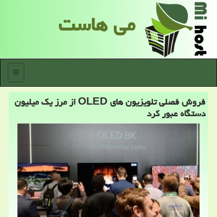
می هاست
منو
فروش فصلی تلویزیون های OLED از مرز یك میلیون
دستگاه عبور كرد