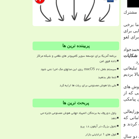
ی مشترك
ما برخی
یی برای
رای لغو
پربیننده ترین ها
حمدجواد
برنامه آمریکا برای توسعه سوپر کامپیوتر های نظامی و شبکه مراکز
 شكایات
داده فوق امن
 تبلیغاتی
سیستم عامل macOS ۲۷ روی این مدلهای مک اجرا نمی شود
لا بردیم
شما نظر بدهید
علی بابا هوش مصنوعی برای ربات ها ارایه کرد
روش های
ی كه از
 پیامكی
پربحث ترین ها
رایعالی
پاول دوروف به برندگان المپیاد جهانی هوش مصنوعی جایزه می
دهد
ی دیگر از اقداماتی كه
 كردند و
تحول بزرگ در آیفون ۱۸ پرو
غول های 1 ترابایتی بازار
 دو سال