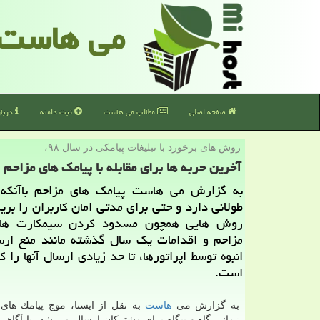
می هاست
صفحه اصلی
مطالب می هاست
ثبت دامنه
دربا
روش های برخورد با تبلیغات پیامكی در سال ۹۸،
آخرین حربه ها برای مقابله با پیامك های مزاحم
به گزارش می هاست پیامك های مزاحم باآنكه
طولانی دارد و حتی برای مدتی امان كاربران را برید
روش هایی همچون مسدود كردن سیمكارت ه
مزاحم و اقدامات یك سال گذشته مانند منع ارس
انبوه توسط اپراتورها، تا حد زیادی ارسال آنها را 
است.
به گزارش می
هاست
به نقل از ایسنا، موج پیامك های ت
زمانی گاه و بیگاه برای مشتركان ارسال می شد، با آگاهی آ