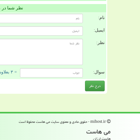
نظر شما در 
نام:
ایمیل:
نظر:
سوال:
= ۳ بعلاوه ۵
mihost.ir - حقوق مادی و معنوی سایت می هاست محفوظ است
می هاست
هاست ارزان