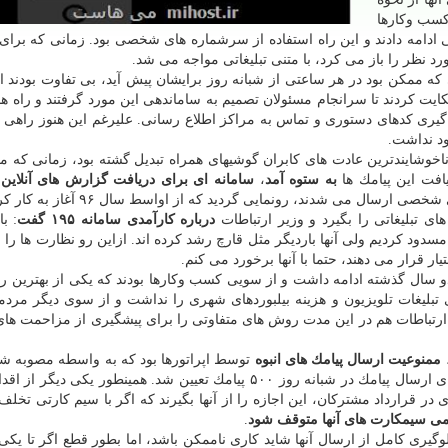
 كسب وكارها
اتی ادامه دادند و این راه استفاده از سرشماره های شخصی بود. زمانی كه برا
 نظر را باز می كرد، با متنی تبلیغاتی مواجه می شد.
 كه ممكن بود در هر ساعتی از شبانه روز برایشان پیش آید، بی تفاوت بودند ا
كایت كردند تا سرانجام مسئولان تصمیم به ساماندهی این مورد گرفتند و راه ها
یری كدهای دستوری و تماس به مراكز اطلاع رسانی. علیرغم این هنوز راهی ب
د نداشت.
 ناخوشایندترین عادت های كابران گوشیهای همراه تبدیل گشته بود، زمانی كه م
افت این پیامك ها
به ستوه آمد
،
سامانه ای برای دریافت گزارش های آنلاین
رسال می شدند، رونمایی گردید كه از اواسط سال ۹۶ آغاز به كار كرد.
ای تبلیغاتی را بگیرد و وزیر ارتباطات
درباره كارآمدی سامانه ۱۹۵ گفت
: با
ود كردیم ولی آنها باردیگر مثل قارچ رشد كرده اند. ازاین رو نظارت ها را با
تیار قرار می دهند، حتما با آنها برخورد می كنم.
ی دو سال گذشته ادامه داشت و از سویی كسب وكارها بودند كه یكی از بهترین 
تبلیغات تلویزیون و هزینه بیلبوردهای شهری را نداشت و از سوی دیگر مردم
 ارتباطات هم در این مدت روش های متفاوتی را برای پیشگیری از مزاحمت های
ممنوعیت ارسال پیامك های انبوه
توسط اپراتورها بود كه به واسطه مصوبه شو
فضای مجازی صورت گرفته و به دنبال آن، سقف مجاز برای ارسال پیامك در شبانه روز ۵۰۰ پیامك تعیین شد. همینطور یك
 در قرارداد مشتركان، این اجازه را از آنها بگیرند كه اگر با سیم كارتی تخلف
امی سیمكارت های آنها متوقف شود
.
وگیری كامل از ارسال آنها شاید كاری ناممكن باشد، اما بطور قطع اگر تا یكی