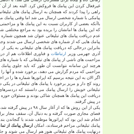
غیرفعال كردن این پیامك ها فروكش كرد. البته بعد از آن
راهی را پیدا كردند كه همچنان به ارسال پیامك های تبلیغ
پیامكی با شماره شخصی ارسال می شد اما وقتی پیامك مورد
باآنكه بعضی از كاربران نسبت به این پیامك ها و مزاحمتی
كه این پیامك ها امانشان را بریده بود به مراجع مختلفی ش
عدم دریافت پیامك های تبلیغاتی عنوان شد همچون شماره گ
پیامك هایی كه از شماره های شخصی ارسال می شدند وجو
بنابراین درحالی كه دریافت پیامك های تبلیغاتی به یكی از
آذری جهرمی وزیر
ارتباطات
و فناوری اطلاعات هم از دری
مزاحمت های ناشی از پیامك های تبلیغاتی كه با شماره های شخصی ا
هرچند این سامانه نتوانست آن طور كه باید جلوی پیامك ه
مزاحمی كه مردم گزارش می دهند، برخورد شده و آنها را مسد
اگر الان به این نتیجه برسیم كه اپراتورها شماره ها را در اخ
روند كج دار و مریز برخورد با پیامك های تبلیغاتی در یك
تبلیغاتی خویش را ارسال پیامك می دانستند كه دردسرهای 
دریافت این پیامك ها همچنان شاكی بودند و مسئولان حوزه
در پیش گرفتند.
یكی از این روش ها كه از آغاز سال ۹۸ در پیش گرفته شد،
انجام شد این بود كه اپراتورها موظف شدند با گنجاندن بندی
پیامك تبلیغاتی مزاحم فرستادند، امكان
ارسال پیامك از تم
درنهایت پیامك های تبلیغاتی هنوز هم ارسال می شوند و جل