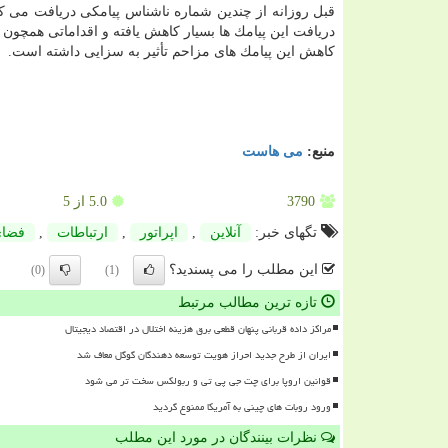
قبل روزانه از چندین شماره ناشناس پیامكی دریافت می ك
دریافت این پیامك ها بسیار كاهش یافته و اقداماتی همچون
كاهش این پیامك های مزاحم تأثیر به سزایی داشته است.
منبع:
می هاست
3790
5.0
از 5
تگهای خبر:
آنلاین
,
اپراتور
,
ارتباطات
,
فضای
این مطلب را می پسندید؟
(0)
(1)
تازه ترین مطالب مرتبط
مراکز داده قربانی پنهان قطعی برق هزینه اختلال در اقتصاد دیجیتال
ایران از طرح جدید احراز هویت توسعه دهندگان گوگل معاف شد
قوانین اروپا برای چت جی پی تی و ربولکس سخت تر می شود
ورود روبات های چینی به آمریکا ممنوع گردید
نظرات بینندگان در مورد این مطلب